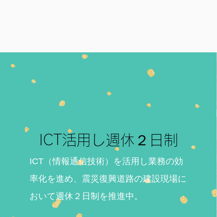
ICT活用し週休２日制
ICT（情報通信技術）を活用し業務の効
率化を進め、震災復興道路の建設現場に
おいて週休２日制を推進中。