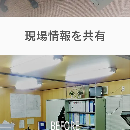
​現場情報を共有
BEFORE