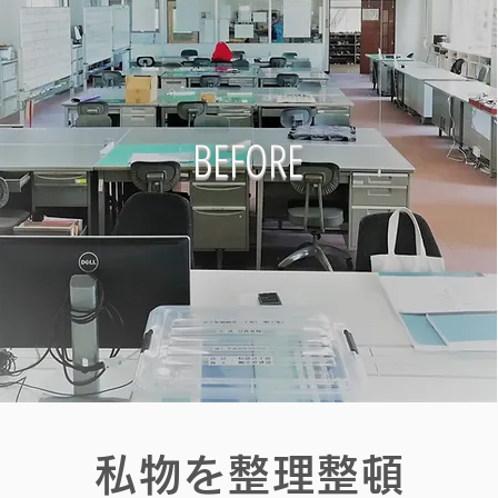
BEFORE
​私物を整理整頓