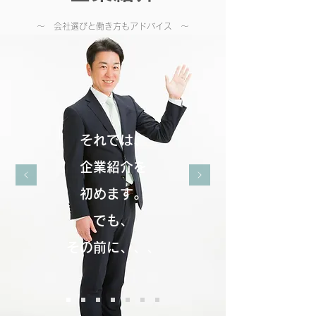
​～ 会社選びと働き方もアドバイス ～
それでは、
企業紹介を
初めます。
でも、
その前に、、、