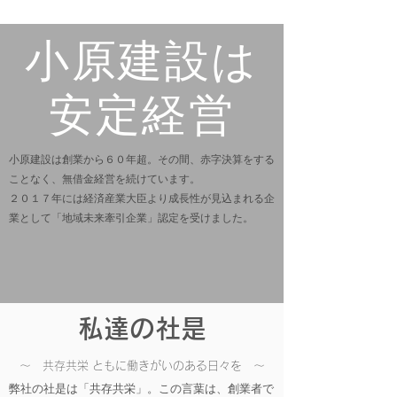
小原建設は
​安定経営
小原建設は創業から６０年超。
その間、赤字決算をする
ことなく、無借金経営を続けています。
２０１７年には経済産業大臣より成長性が見込まれる企
業として「地域未来牽引企業」認定を受けました。
​私達の社是
​～ 共存共栄 ともに働きがいのある日々を ～
弊社の社是は「共存共栄」。この言葉は、創業者で