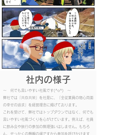
社内の様子
​～ 何でも言いやすい社風です(^o^) ～
弊社では「共存共栄」を社是に、「全従業員の物心両面
の幸せの追求」を経営理念に掲げております。
これを受けて、弊社ではトップダウンではなく、何でも
言いやすい社風づくりを心がけています。例えば、社員
に飲み会や旅行の参加の無理強いはしません。もちろ
ん、せっかくの懇親の場ですから参加を呼びかけます