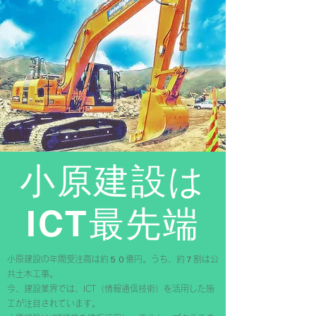
小原建設は
​ICT最先端
小原建設の年間受注高は約５０億円。うち、約７割は​公
共土木工事。
今、建設業界では、ICT（情報通信技術）を活用した施
工が注目されています。