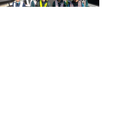
家族も無料の社員旅行
​～ 国内・海外へ、社員はもちろん、家族も無料でご招
待 ～
弊社では「共存共栄」を社是に、「全従業員の物心両面
の幸せの追求」を経営理念に掲げております。
これを受けて、毎年の国内旅行と１０年毎の海外旅行を
しており、これまでハワイ、韓国、グアム、台湾、沖
縄、京都、仙台楽天球場、北海道、大阪ユニバーサルス
タジオ、東京ディズニーリゾートなどを訪問していま
す。
この旅行では、社員の費用負担はもちろんのこと、奥さ
んやお子さんの同伴も推奨し、家族の費用も負担してお
ります。
これは、弊社で働く社員の家族、特にもお子様に、海外
旅行という得難い経験を一生の思い出にして欲しいとの