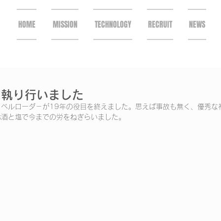
HOME
MISSION
TECHNOLOGY
RECRUIT
NEWS
を執り行いました
ベルローダ－が19年の役目を終えました。思えば事故も無く、優秀な社
お酒と塩で今までの労をねぎらいました。