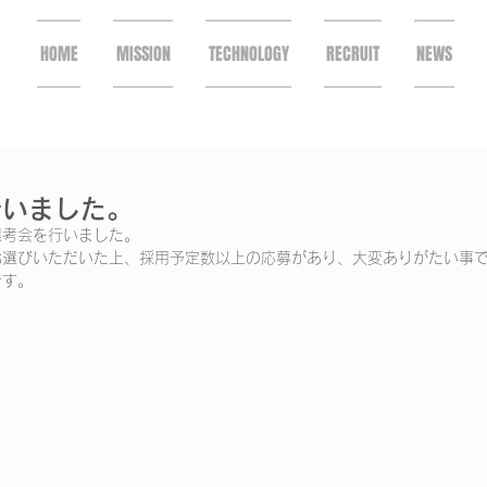
HOME
MISSION
TECHNOLOGY
RECRUIT
NEWS
行いました。
選考会を行いました。
お選びいただいた上、採用予定数以上の応募があり、大変ありがたい事
です。