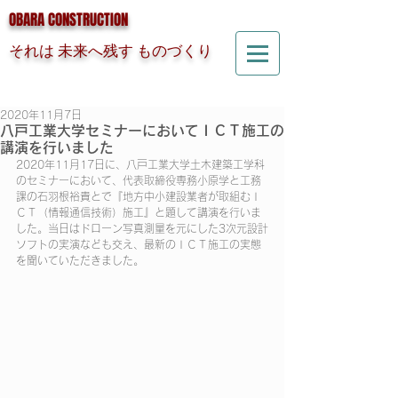
OBARA CONSTRUCTION
それは 未来へ残す ものづくり
2020年11月7日
八戸工業大学セミナーにおいてＩＣＴ施工の
講演を行いました
2020年11月17日に、八戸工業大学土木建築工学科
のセミナーにおいて、代表取締役専務小原学と工務
課の石羽根裕貴とで『地方中小建設業者が取組むＩ
ＣＴ（情報通信技術）施工』と題して講演を行いま
した。当日はドローン写真測量を元にした3次元設計
ソフトの実演なども交え、最新のＩＣＴ施工の実態
を聞いていただきました。