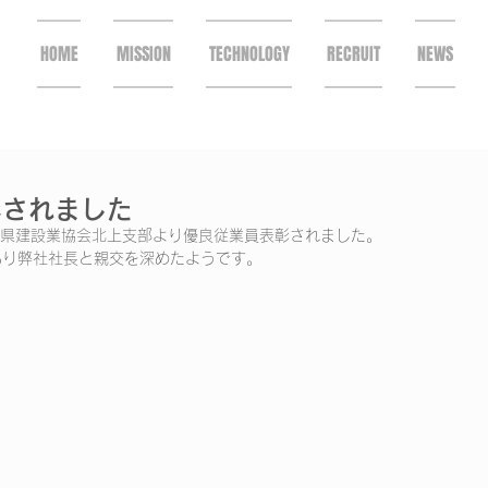
HOME
MISSION
TECHNOLOGY
RECRUIT
NEWS
彰されました
手県建設業協会北上支部より優良従業員表彰されました。
あり弊社社長と親交を深めたようです。