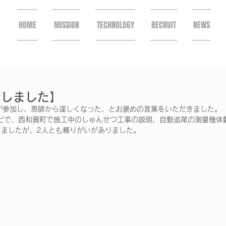
HOME
MISSION
TECHNOLOGY
RECRUIT
NEWS
店しました】
が参加し、恩師から逞しくなった、とお褒めの言葉をいただきました。
ンビで、西和賀町で施工中のしゅんせつ工事の説明、自動追尾の測量機体
てましたが、2人とも頼りがいがありました。